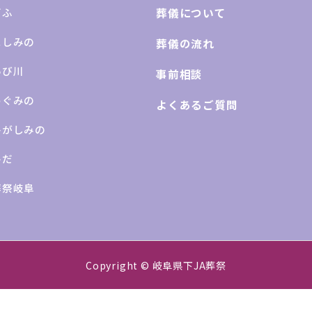
ぎふ
葬儀について
にしみの
葬儀の流れ
いび川
事前相談
めぐみの
よくあるご質問
Aひがしみの
ひだ
葬祭岐阜
Copyright © 岐阜県下JA葬祭